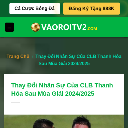
Skip
Cá Cược Bóng Đá
Đăng Ký Tặng 888K
to
content
Trang Chủ
/
Thay Đổi Nhân Sự Của CLB Thanh Hóa
Sau Mùa Giải 2024/2025
Thay Đổi Nhân Sự Của CLB Thanh
Hóa Sau Mùa Giải 2024/2025