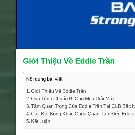
Giới Thiệu Về Eddie Trần
Nội dung bài viết:
Giới Thiệu Về Eddie Trần
Quá Trình Chuẩn Bị Cho Mùa Giải Mới
Tầm Quan Trọng Của Eddie Trần Tại CLB Bắc 
Các Đội Bóng Khác Cũng Quan Tâm Đến Eddie
Kết Luận