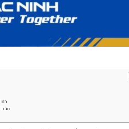
Ninh
 Trần