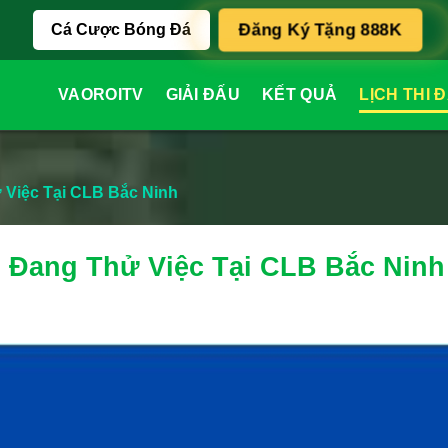
Đăng Ký Tặng 888K
Cá Cược Bóng Đá
VAOROITV
GIẢI ĐẤU
KẾT QUẢ
LỊCH THI 
ử Việc Tại CLB Bắc Ninh
ần Đang Thử Việc Tại CLB Bắc Ninh