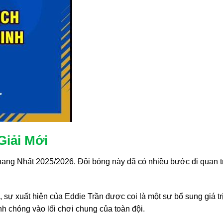
Giải Mới
hạng Nhất 2025/2026. Đội bóng này đã có nhiều bước đi quan t
, sự xuất hiện của Eddie Trần được coi là một sự bổ sung giá tr
h chóng vào lối chơi chung của toàn đội.