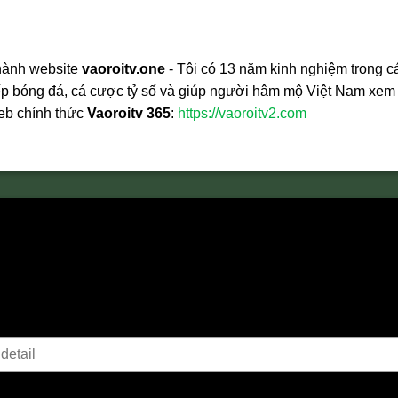
hành website
vaoroitv.one
- Tôi có 13 năm kinh nghiệm trong c
tiếp bóng đá, cá cược tỷ số và giúp người hâm mộ Việt Nam xem
web chính thức
Vaoroitv 365
:
https://vaoroitv2.com