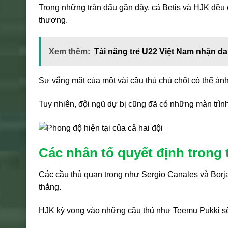
Trong những trận đấu gần đây, cả Betis và HJK đều 
thương.
Xem thêm:
Tài năng trẻ U22 Việt Nam nhận da
Sự vắng mặt của một vài cầu thủ chủ chốt có thể ảnh
Tuy nhiên, đội ngũ dự bị cũng đã có những màn trình 
Các nhân tố quyết định trong 
Các cầu thủ quan trọng như Sergio Canales và Borja
thắng.
HJK kỳ vọng vào những cầu thủ như Teemu Pukki sẽ g