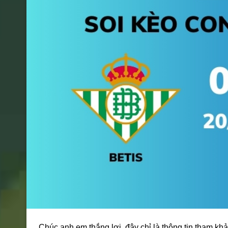
Chúc anh em thắng lợi, đây chỉ là thông tin tham kh