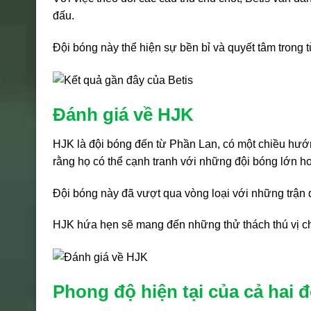
đấu.
Đội bóng này thể hiện sự bền bỉ và quyết tâm trong t
Đánh giá về HJK
HJK là đội bóng đến từ Phần Lan, có một chiều hướn
rằng họ có thể cạnh tranh với những đội bóng lớn h
Đội bóng này đã vượt qua vòng loại với những trận
HJK hứa hẹn sẽ mang đến những thử thách thú vị cho
Phong độ hiện tại của cả hai đ