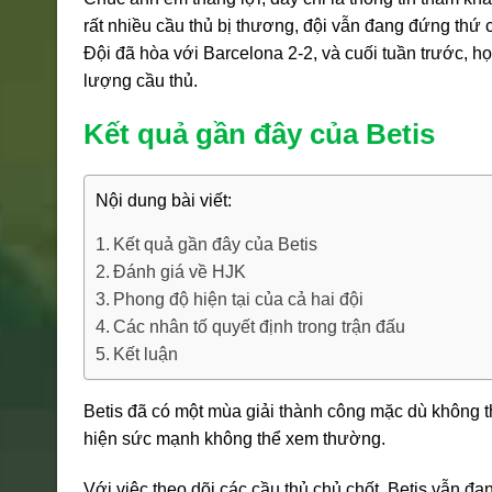
rất nhiều cầu thủ bị thương, đội vẫn đang đứng thứ 
Đội đã hòa với Barcelona 2-2, và cuối tuần trước, họ
lượng cầu thủ.
Kết quả gần đây của Betis
Nội dung bài viết:
Kết quả gần đây của Betis
Đánh giá về HJK
Phong độ hiện tại của cả hai đội
Các nhân tố quyết định trong trận đấu
Kết luận
Betis đã có một mùa giải thành công mặc dù không 
hiện sức mạnh không thể xem thường.
Với việc theo dõi các cầu thủ chủ chốt, Betis vẫn đan