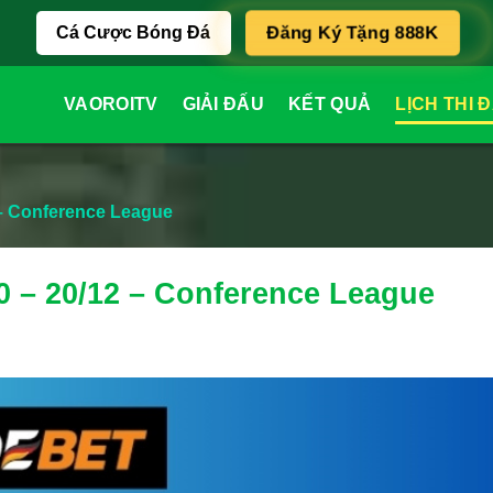
Đăng Ký Tặng 888K
Cá Cược Bóng Đá
VAOROITV
GIẢI ĐẤU
KẾT QUẢ
LỊCH THI 
 – Conference League
0 – 20/12 – Conference League