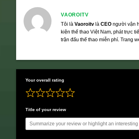
VAOROITV
Tôi là
Vaoroitv
là
CEO
người vận 
kiện thể thao Việt Nam, phát trực 
trận đấu thể thao miễn phí. Trang 
Your overall rating
Title of your review