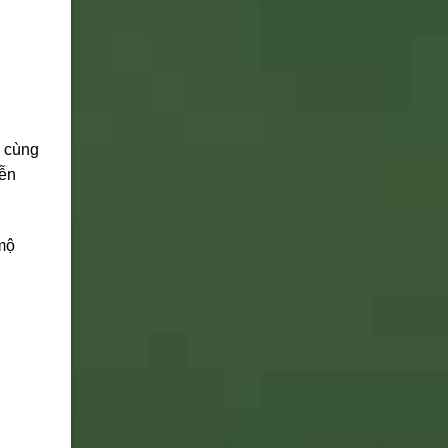
à cùng
iễn
mộ