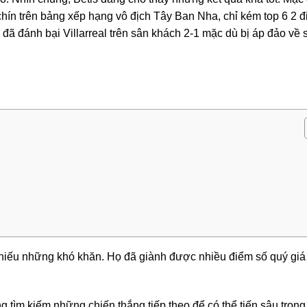
chín trên bảng xếp hạng vô địch Tây Ban Nha, chỉ kém top 6 2 đ
 đã đánh bại Villarreal trên sân khách 2-1 mặc dù bị áp đảo về 
thiếu những khó khăn. Họ đã giành được nhiều điểm số quý giá
g tìm kiếm những chiến thắng tiếp theo để có thể tiến sâu trong 