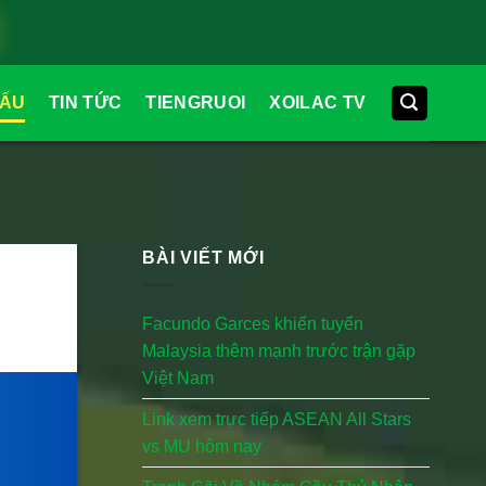
ĐẤU
TIN TỨC
TIENGRUOI
XOILAC TV
BÀI VIẾT MỚI
Facundo Garces khiến tuyển
Malaysia thêm mạnh trước trận gặp
Việt Nam
Link xem trực tiếp ASEAN All Stars
vs MU hôm nay