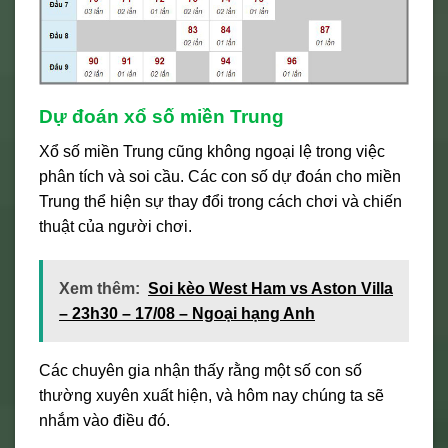
Dự đoán xổ số miền Trung
Xổ số miền Trung cũng không ngoại lệ trong việc
phân tích và soi cầu. Các con số dự đoán cho miền
Trung thể hiện sự thay đổi trong cách chơi và chiến
thuật của người chơi.
Xem thêm:
Soi kèo West Ham vs Aston Villa
– 23h30 – 17/08 – Ngoại hạng Anh
Các chuyên gia nhận thấy rằng một số con số
thường xuyên xuất hiện, và hôm nay chúng ta sẽ
nhắm vào điều đó.