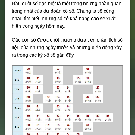
Đầu đuôi số đặc biệt là một trong những phần quan
trọng nhất của dự đoán xổ số. Chúng ta sẽ cùng
nhau tìm hiểu những số có khả năng cao sẽ xuất
hiện trong ngày hôm nay.
Các con số được chốt thường dựa trên phân tích số
liệu của những ngày trước và những biến động xảy
ra trong các kỳ xổ số gần đây.