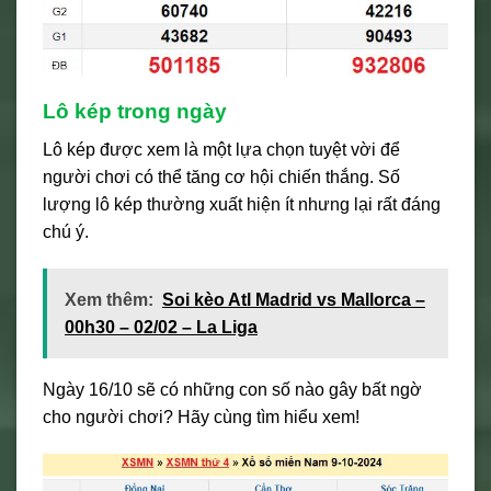
Lô kép trong ngày
Lô kép được xem là một lựa chọn tuyệt vời để
người chơi có thể tăng cơ hội chiến thắng. Số
lượng lô kép thường xuất hiện ít nhưng lại rất đáng
chú ý.
Xem thêm:
Soi kèo Atl Madrid vs Mallorca –
00h30 – 02/02 – La Liga
Ngày 16/10 sẽ có những con số nào gây bất ngờ
cho người chơi? Hãy cùng tìm hiểu xem!