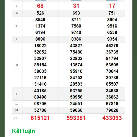
Kết luận