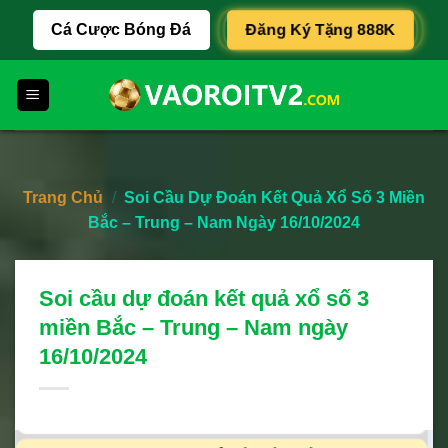
Skip
Đăng Ký Tặng 888K
Cá Cược Bóng Đá
to
content
Trang Chủ
/
Soi Cầu Dự Đoán Kết Quả Xổ Số 3 Miền
Bắc – Trung – Nam Ngày 16/10/2024
Soi cầu dự đoán kết quả xổ số 3
miền Bắc – Trung – Nam ngày
16/10/2024