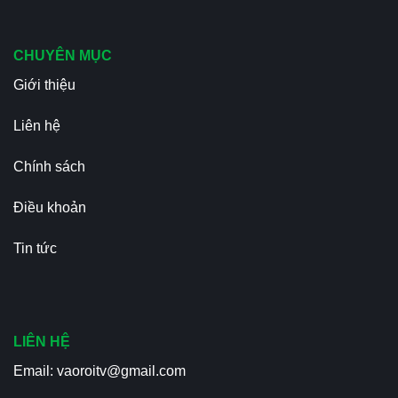
CHUYÊN MỤC
Giới thiệu
Liên hệ
Chính sách
Điều khoản
Tin tức
LIÊN HỆ
Email:
vaoroitv@gmail.com