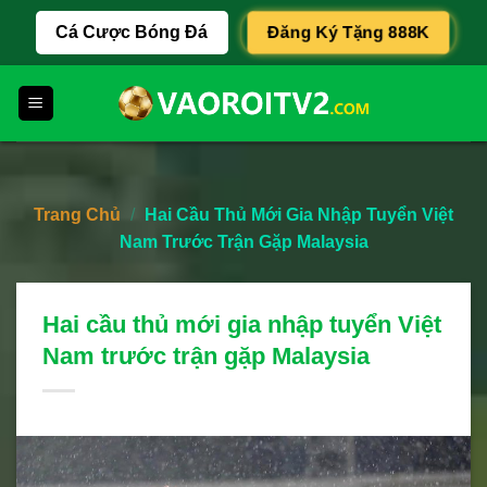
Skip
Đăng Ký Tặng 888K
Cá Cược Bóng Đá
to
content
Trang Chủ
/
Hai Cầu Thủ Mới Gia Nhập Tuyển Việt
Nam Trước Trận Gặp Malaysia
Hai cầu thủ mới gia nhập tuyển Việt
Nam trước trận gặp Malaysia