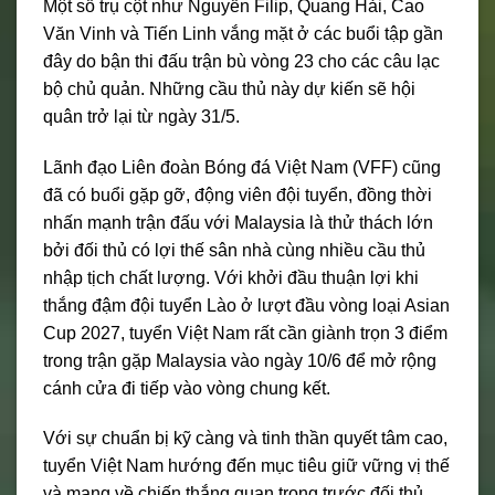
Một số trụ cột như Nguyễn Filip, Quang Hải, Cao
Văn Vinh và Tiến Linh vắng mặt ở các buổi tập gần
đây do bận thi đấu trận bù vòng 23 cho các câu lạc
bộ chủ quản. Những cầu thủ này dự kiến sẽ hội
quân trở lại từ ngày 31/5.
Lãnh đạo Liên đoàn Bóng đá Việt Nam (VFF) cũng
đã có buổi gặp gỡ, động viên đội tuyển, đồng thời
nhấn mạnh trận đấu với Malaysia là thử thách lớn
bởi đối thủ có lợi thế sân nhà cùng nhiều cầu thủ
nhập tịch chất lượng. Với khởi đầu thuận lợi khi
thắng đậm đội tuyển Lào ở lượt đầu vòng loại Asian
Cup 2027, tuyển Việt Nam rất cần giành trọn 3 điểm
trong trận gặp Malaysia vào ngày 10/6 để mở rộng
cánh cửa đi tiếp vào vòng chung kết.
Với sự chuẩn bị kỹ càng và tinh thần quyết tâm cao,
tuyển Việt Nam hướng đến mục tiêu giữ vững vị thế
và mang về chiến thắng quan trọng trước đối thủ