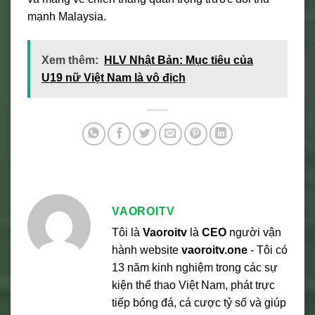
mạnh Malaysia.
Xem thêm:
HLV Nhật Bản: Mục tiêu của
U19 nữ Việt Nam là vô địch
VAOROITV
Tôi là
Vaoroitv
là
CEO
người vận
hành website
vaoroitv.one
- Tôi có
13 năm kinh nghiệm trong các sự
kiện thể thao Việt Nam, phát trực
tiếp bóng đá, cá cược tỷ số và giúp