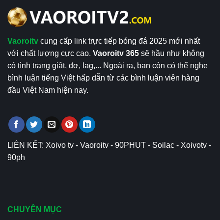
Vaoroitv
cung cấp link trực tiếp bóng đá 2025 mới nhất
với chất lượng cực cao.
Vaoroitv 365
sẽ hầu như không
có tình trạng giật, đơ, lag,... Ngoài ra, bạn còn có thể nghe
bình luận tiếng Việt hấp dẫn từ các bình luận viên hàng
đầu Việt Nam hiện nay.
LIÊN KẾT:
Xoivo tv
-
Vaoroitv
-
90PHUT
-
Soilac
-
Xoivotv
-
90ph
CHUYÊN MỤC