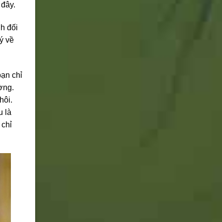
 đây.
nh đối
ý về
bạn chỉ
ường.
hôi.
u là
 chỉ