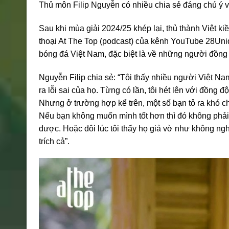
Thủ môn Filip Nguyễn có nhiều chia sẻ đáng chú ý v
Sau khi mùa giải 2024/25 khép lại, thủ thành Việt k
thoại At The Top (podcast) của kênh YouTube 28Uniq
bóng đá Việt Nam, đặc biệt là về những người đồng 
Nguyễn Filip chia sẻ: “Tôi thấy nhiều người Việt Nam,
ra lỗi sai của họ. Từng có lần, tôi hét lên với đồng 
Nhưng ở trường hợp kể trên, một số bạn tỏ ra khó chịu
Nếu bạn không muốn mình tốt hơn thì đó không phải l
được. Hoặc đôi lúc tôi thấy họ giả vờ như không nghe
trích cả”.