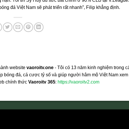
 hạn. Tôi tin Sỹ Huy đủ sức bắt chính ở 90% CLB tại V.League
óng đá Việt Nam sẽ phát triển rất nhanh”, Filip khẳng định.
hành website
vaoroitv.one
- Tôi có 13 năm kinh nghiệm trong c
tiếp bóng đá, cá cược tỷ số và giúp người hâm mộ Việt Nam xem
web chính thức
Vaoroitv 365
:
https://vaoroitv2.com