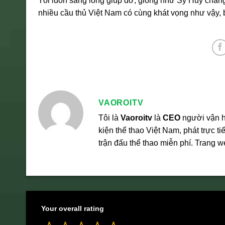
Tôi luôn sẵng lòng giúp đỡ, giống như Sỹ Huy chẳng
nhiều cầu thủ Việt Nam có cùng khát vọng như vậy, b
VAOROITV
Tôi là
Vaoroitv
là
CEO
người vận 
kiện thể thao Việt Nam, phát trực 
trận đấu thể thao miễn phí. Trang 
Your overall rating