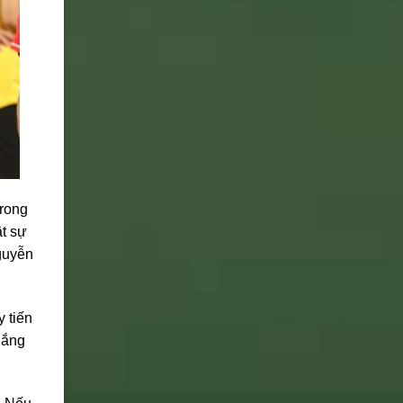
trong
ật sự
Nguyễn
y tiến
 gắng