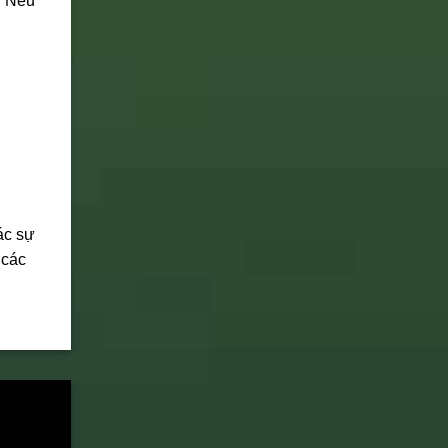
. Nếu
ác sự
 các