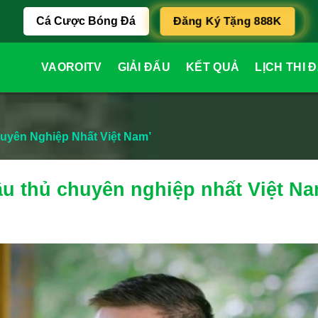
Cá Cược Bóng Đá
Đăng Ký Tặng 888K
VAOROITV
GIẢI ĐẤU
KẾT QUẢ
LỊCH THI 
huyên Nghiệp Nhất Việt Nam’
cầu thủ chuyên nghiệp nhất Việt Na