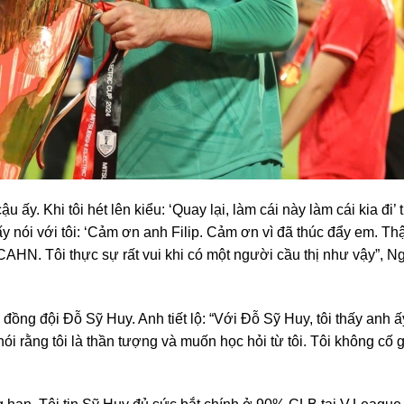
ậu ấy. Khi tôi hét lên kiểu: ‘Quay lại, làm cái này làm cái kia đi’ 
 ấy nói với tôi: ‘Cảm ơn anh Filip. Cảm ơn vì đã thúc đẩy em. Th
CAHN. Tôi thực sự rất vui khi có một người cầu thị như vậy”, 
ồng đội Đỗ Sỹ Huy. Anh tiết lộ: “Với Đỗ Sỹ Huy, tôi thấy anh ấ
 nói rằng tôi là thần tượng và muốn học hỏi từ tôi. Tôi không cố