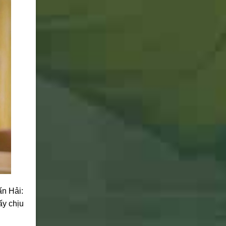
ấn Hải:
ấy chịu