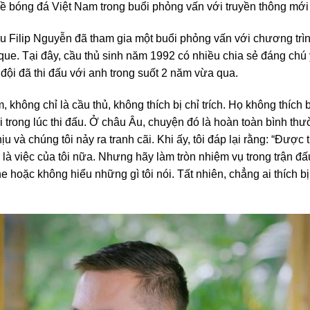
ề bóng đá Việt Nam trong buổi phỏng vấn với truyền thông mới
iều Filip Nguyễn đã tham gia một buổi phỏng vấn với chương trì
ue. Tại đây, cầu thủ sinh năm 1992 có nhiều chia sẻ đáng chú 
đội đã thi đấu với anh trong suốt 2 năm vừa qua.
 không chỉ là cầu thủ, không thích bị chỉ trích. Họ không thích 
đội trong lúc thi đấu. Ở châu Âu, chuyện đó là hoàn toàn bình th
 và chúng tôi nảy ra tranh cãi. Khi ấy, tôi đáp lại rằng: “Được t
à việc của tôi nữa. Nhưng hãy làm tròn nhiệm vụ trong trận đấ
 hoặc không hiểu những gì tôi nói. Tất nhiên, chẳng ai thích bị