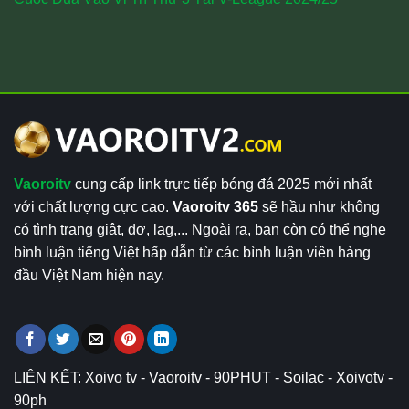
Vaoroitv
cung cấp link trực tiếp bóng đá 2025 mới nhất
với chất lượng cực cao.
Vaoroitv 365
sẽ hầu như không
có tình trạng giật, đơ, lag,... Ngoài ra, bạn còn có thể nghe
bình luận tiếng Việt hấp dẫn từ các bình luận viên hàng
đầu Việt Nam hiện nay.
LIÊN KẾT:
Xoivo tv
-
Vaoroitv
-
90PHUT
-
Soilac
-
Xoivotv
-
90ph