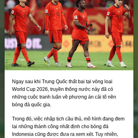
Ngay sau khi Trung Quốc thất bại tại vòng loại
World Cup 2026, truyền thông nước này đã có
những cuộc tranh luận về phương án cải tổ nền
bóng đá quốc gia.
Trong đó, việc nhập tịch cầu thủ, mô hình đang đem
lại những thành công nhất định cho bóng đá
Indonesia cũng được đưa ra xem xét. Tuy nhiên,