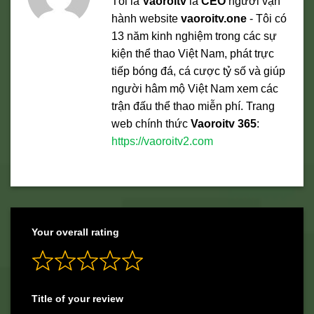
Tôi là
Vaoroitv
là
CEO
người vận
hành website
vaoroitv.one
- Tôi có
13 năm kinh nghiệm trong các sự
kiện thể thao Việt Nam, phát trực
tiếp bóng đá, cá cược tỷ số và giúp
người hâm mộ Việt Nam xem các
trận đấu thể thao miễn phí. Trang
web chính thức
Vaoroitv 365
:
https://vaoroitv2.com
Your overall rating
Title of your review