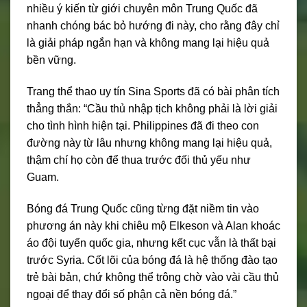
nhiều ý kiến từ giới chuyên môn Trung Quốc đã
nhanh chóng bác bỏ hướng đi này, cho rằng đây chỉ
là giải pháp ngắn hạn và không mang lại hiệu quả
bền vững.
Trang thể thao uy tín Sina Sports đã có bài phân tích
thẳng thắn: “Cầu thủ nhập tịch không phải là lời giải
cho tình hình hiện tại. Philippines đã đi theo con
đường này từ lâu nhưng không mang lại hiệu quả,
thậm chí họ còn để thua trước đối thủ yếu như
Guam.
Bóng đá Trung Quốc cũng từng đặt niềm tin vào
phương án này khi chiêu mộ Elkeson và Alan khoác
áo đội tuyển quốc gia, nhưng kết cục vẫn là thất bại
trước Syria. Cốt lõi của bóng đá là hệ thống đào tạo
trẻ bài bản, chứ không thể trông chờ vào vài cầu thủ
ngoại để thay đổi số phận cả nền bóng đá.”