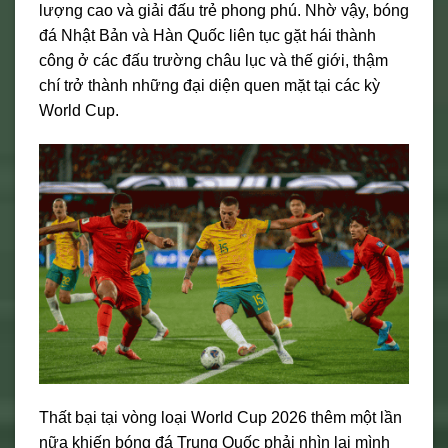
lượng cao và giải đấu trẻ phong phú. Nhờ vậy, bóng
đá Nhật Bản và Hàn Quốc liên tục gặt hái thành
công ở các đấu trường châu lục và thế giới, thậm
chí trở thành những đại diện quen mặt tại các kỳ
World Cup.
Thất bại tại vòng loại World Cup 2026 thêm một lần
nữa khiến bóng đá Trung Quốc phải nhìn lại mình