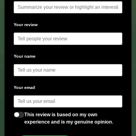
Your review
Your name
Your email
This review is based on my own
experience and is my genuine opinion.